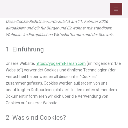
Consent
Consent
Consent
Consent
Statistike
Zum
to
to
to
to
Inhalt
service
service
service
service
springen
elementor
wordpress
google-
sonstiges
Diese Cookie-Richtlinie wurde zuletzt am 11. Februar 2026
analytics
aktualisiert und gilt für Bürger und Einwohner mit ständigem
Wohnsitz im Europäischen Wirtschaftsraum und der Schweiz.
1. Einführung
Unsere Website,
https://yoga-mit-sarah.com
(im folgenden: "Die
Website") verwendet Cookies und ähnliche Technologien (der
Einfachheit halber werden all diese unter "Cookies"
zusammengefasst). Cookies werden außerdem von uns
beauftragten Drittparteien platziert. In dem unten stehendem
Dokument informieren wir dich über die Verwendung von
Cookies auf unserer Website.
2. Was sind Cookies?